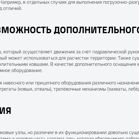
апример, в отдельных случаях для выполнения погрузочно-разг
д отличий.
ОЗМОЖНОСТЬ ДОПОЛНИТЕЛЬНОГ
, который осуществляет движения за счёт гидравлической руко
рый может использоваться для расчистки территории. Также с
хлительными ковшами. В качестве дополнительного оснащения м
мное оборудование.
ля навесного или прицепного оборудования различного назначени
агрегаты (ковши, отвалы), трелёвочные механизмы (захваты, лебёд
ИЯ
наковые узлы, но различие в их функционировании довольно су
стема и ходовая часть создают тягу, которая обеспечивает рабо