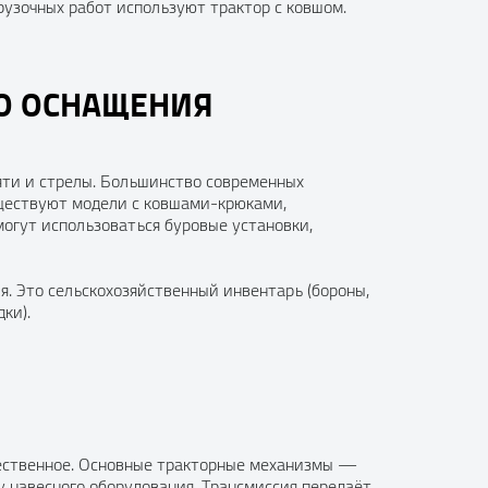
рузочных работ используют трактор с ковшом.
О ОСНАЩЕНИЯ
яти и стрелы. Большинство современных
уществуют модели с ковшами-крюками,
огут использоваться буровые установки,
я. Это сельскохозяйственный инвентарь (бороны,
ки).
щественное. Основные тракторные механизмы —
ту навесного оборудования. Трансмиссия передаёт