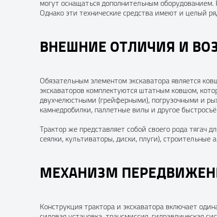
могут оснащаться дополнительным оборудованием. Н
Однако эти технические средства имеют и целый ря
ВНЕШНИЕ ОТЛИЧИЯ И В
Обязательным элементом экскаватора является ковш
экскаваторов комплектуются штатным ковшом, кото
двухчелюстными (грейферными), погрузочными и ры
камнедробилки, паллетные вилы и другое быстросъё
Трактор же представляет собой своего рода тягач д
сеялки, культиваторы, диски, плуги), строительные 
МЕХАНИЗМ ПЕРЕДВИЖЕН
Конструкция трактора и экскаватора включает оди
силовая установка, трансмиссия, гидравлическая си