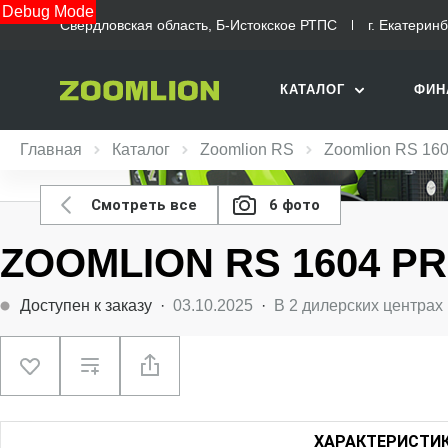
Debug Mode
Свердловская область, Б-Истокское РТПС
г. Екатерин
КАТАЛОГ
ФИН
Главная
Каталог
Zoomlion RS
Zoomlion RS 160
Смотреть все
6 фото
ZOOMLION RS 1604 P
Доступен к заказу
·
03.10.2025
·
В
2
дилерских центрах
ХАРАКТЕРИСТИ